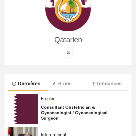
Qatarien
Dernières
+Lues
Tendances
Emploi
Consultant Obstetrician &
Gynaecologist / Gynaecological
Surgeon
International