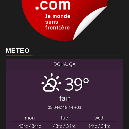
METEO
DOHA, QA
39°
fair
05:04
18:14 +03
mon
tue
wed
43
/ 34
43
/ 34
44
/ 34
°C
°C
°C
°C
°C
°C