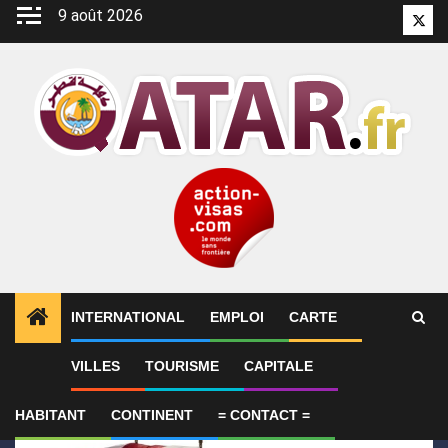
Aller
9 août 2026
Twitt
au
contenu
INTERNATIONAL
EMPLOI
CARTE
1
ALERTES INFO
Le Qatar condamne l’attentat cont
VILLES
TOURISME
CAPITALE
HABITANT
CONTINENT
= CONTACT =