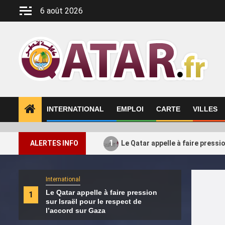
Aller
6 août 2026
au
contenu
INTERNATIONAL
EMPLOI
CARTE
VILLES
1
ALERTES INFO
Le Qatar appelle à faire pressi
International
Intern
Le Qatar appelle à faire pression
Le H
1
2
sur Israël pour le respect de
ses a
l’accord sur Gaza
Turq