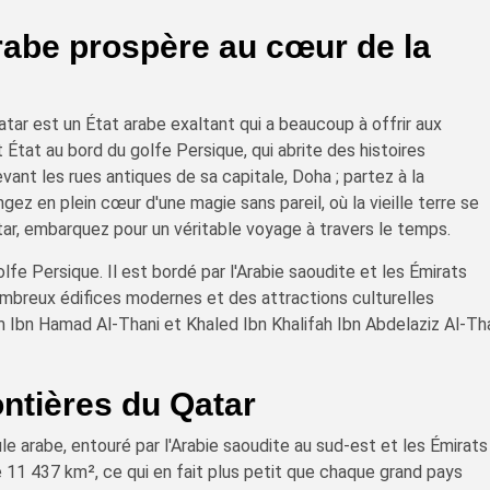
arabe prospère au cœur de la
tar est un État arabe exaltant qui a beaucoup à offrir aux
 État au bord du golfe Persique, qui abrite des histoires
ant les rues antiques de sa capitale, Doha ; partez à la
ez en plein cœur d'une magie sans pareil, où la vieille terre se
ar, embarquez pour un véritable voyage à travers le temps.
olfe Persique. Il est bordé par l'Arabie saoudite et les Émirats
nombreux édifices modernes et des attractions culturelles
m Ibn Hamad Al-Thani et Khaled Ibn Khalifah Ibn Abdelaziz Al-Th
ontières du Qatar
le arabe, entouré par l'Arabie saoudite au sud-est et les Émirats
de 11 437 km², ce qui en fait plus petit que chaque grand pays