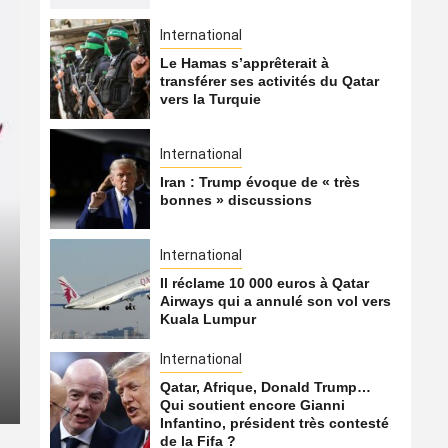
International
Le Hamas s’apprêterait à
transférer ses activités du Qatar
vers la Turquie
International
Iran : Trump évoque de « très
bonnes » discussions
International
International
Il réclame 10 000 euros à Qatar
Airways qui a annulé son vol vers
Le Hamas s’apprêterait à t
Kuala Lumpur
Qatar vers la Turquie
International
Qatar, Afrique, Donald Trump…
5 août 2026
Qatarien
Qui soutient encore Gianni
Infantino, président très contesté
de la Fifa ?