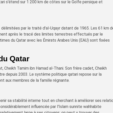
ari s'étend sur 1 200 km de côtes sur le Golfe persique et
t délimitées par le traité d'al-Uqayr datant de 1965. Les 61 km 
ent après le tracé des limites terrestres effectués par le
imes du Qatar avec les Émirats Arabes Unis (EAU) sont fixées
du Qatar
at, Cheikh Tamim ibn Hamad al-Thani. Son frère cadet, Cheikh
stre depuis 2003. Le système politique qatari repose sur la
ent aux membres de la famille régnante.
nir sa stabilité interne tout en cherchant à améliorer ses relati
considérablement influencée par l'Islam sunnite wahhabite
e relativement large à ses citoyens; on peut y trouver des