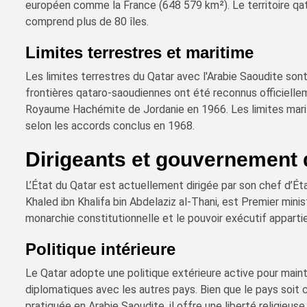
européen comme la France (648 579 km²). Le territoire qat
comprend plus de 80 îles.
Limites terrestres et maritime
Les limites terrestres du Qatar avec l'Arabie Saoudite son
frontières qataro-saoudiennes ont été reconnus officiellem
Royaume Hachémite de Jordanie en 1966. Les limites marit
selon les accords conclus en 1968.
Dirigeants et gouvernement 
L’État du Qatar est actuellement dirigée par son chef d’Ét
Khaled ibn Khalifa bin Abdelaziz al-Thani, est Premier mini
monarchie constitutionnelle et le pouvoir exécutif apparti
Politique intérieure
Le Qatar adopte une politique extérieure active pour mainte
diplomatiques avec les autres pays. Bien que le pays soit 
pratiquée en Arabie Saoudite, il offre une liberté religieus