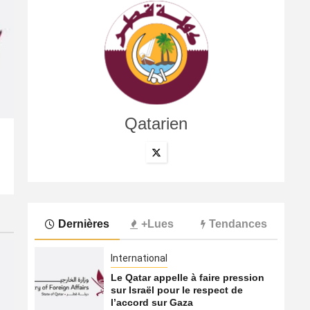
Qatarien
International
Le Hamas s’apprêterait à transférer ses activités du Qa
5 août 2026
Qatarien
Dernières
+Lues
Tendances
International
Le Qatar appelle à faire pression
sur Israël pour le respect de
l’accord sur Gaza