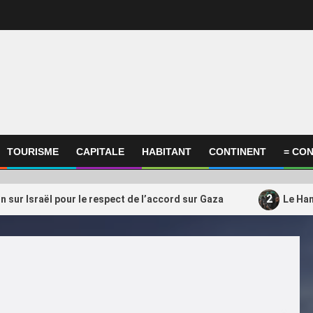
TOURISME
CAPITALE
HABITANT
CONTINENT
= CON
2
on sur Israël pour le respect de l’accord sur Gaza
Le Ham
ational
International
amas s’apprêterait à transférer
Qatar, Afrique, Donal
3
ctivités du Qatar vers la
soutient encore Gianni
uie
président très contesté