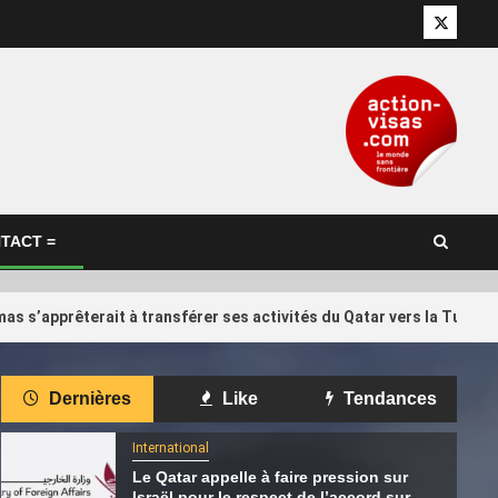
Twitter
TACT =
as s’apprêterait à transférer ses activités du Qatar vers la Turqui
International
Dernières
Like
Tendances
d Trump… Qui
Il réclame 10 000 euros à Qatar
4
 Infantino,
Airways qui a annulé son vol vers
International
 de la Fifa ?
Kuala Lumpur
Le Qatar appelle à faire pression sur
Israël pour le respect de l’accord sur