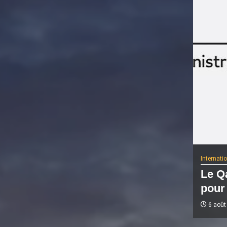
Internati
Le Qa
pour 
6 août