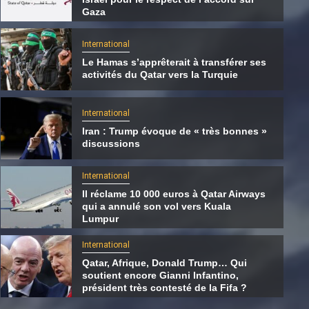
Gaza
International
Le Hamas s’apprêterait à transférer ses
activités du Qatar vers la Turquie
International
Iran : Trump évoque de « très bonnes »
discussions
International
Il réclame 10 000 euros à Qatar Airways
qui a annulé son vol vers Kuala
International
Lumpur
Le Hamas s’apprêterait à transférer ses
International
activités du Qatar vers la Turquie
Qatar, Afrique, Donald Trump… Qui
soutient encore Gianni Infantino,
5 août 2026
Qatarien
président très contesté de la Fifa ?