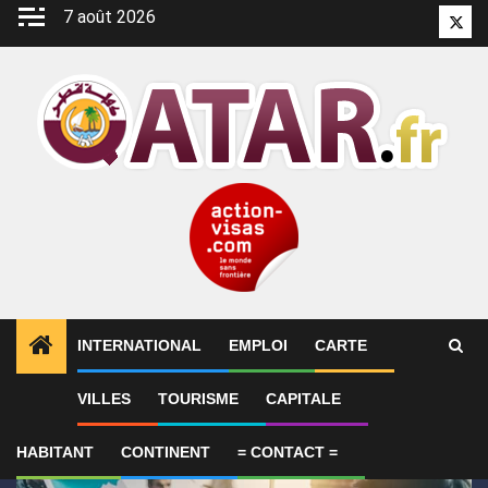
Aller
7 août 2026
Twitt
au
contenu
INTERNATIONAL
EMPLOI
CARTE
1
ALERTES INFO
SYNTHÈSE 2-Le Qatar fait état de
VILLES
TOURISME
CAPITALE
HABITANT
CONTINENT
= CONTACT =