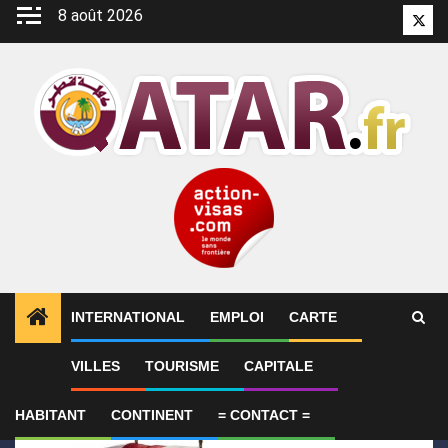
Aller
8 août 2026
Twitt
au
contenu
INTERNATIONAL
EMPLOI
CARTE
1
ALERTES INFO
Le Qatar condamne l’attentat cont
VILLES
TOURISME
CAPITALE
HABITANT
CONTINENT
= CONTACT =