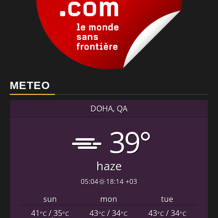
METEO
DOHA, QA
39°
haze
05:04
18:14 +03
sun
mon
tue
41
/ 35
43
/ 34
43
/ 34
°C
°C
°C
°C
°C
°C