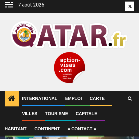
Aller
7 août 2026
Twitt
au
contenu
INTERNATIONAL
EMPLOI
CARTE
1
ALERTES INFO
SYNTHÈSE 2-Le Qatar fait état de
VILLES
TOURISME
CAPITALE
HABITANT
CONTINENT
= CONTACT =