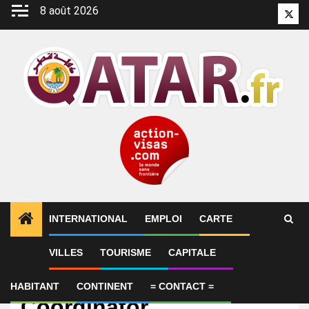
Aller
8 août 2026
Twitt
au
contenu
INTERNATIONAL
EMPLOI
CARTE
VILLES
TOURISME
CAPITALE
Emploi
Property Leasing
HABITANT
CONTINENT
= CONTACT =
Coordinator