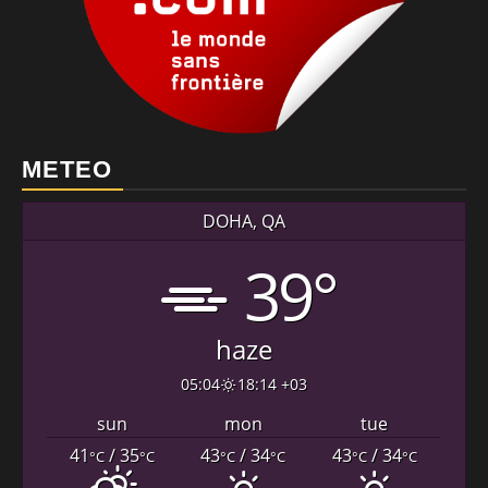
METEO
DOHA, QA
39°
haze
05:04
18:14 +03
sun
mon
tue
41
/ 35
43
/ 34
43
/ 34
°C
°C
°C
°C
°C
°C