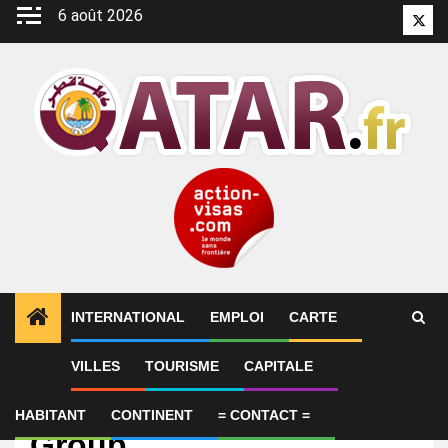
Aller
6 août 2026
Twitt
au
contenu
INTERNATIONAL
EMPLOI
CARTE
VILLES
TOURISME
CAPITALE
Emploi
PRO Assistant – Almana
HABITANT
CONTINENT
= CONTACT =
Group