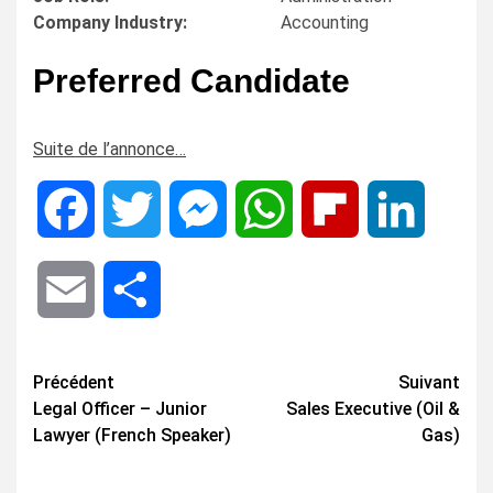
Company Industry:
Accounting
Preferred Candidate
Suite de l’annonce…
Facebook
Twitter
Messenger
WhatsApp
Flipboard
LinkedIn
Email
Share
Navigation
Précédent
Suivant
Legal Officer – Junior
Sales Executive (Oil &
d’article
Lawyer (French Speaker)
Gas)