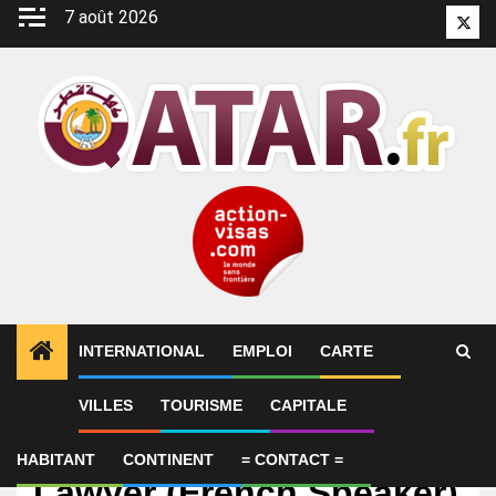
Aller
7 août 2026
Twitt
au
contenu
INTERNATIONAL
EMPLOI
CARTE
VILLES
TOURISME
CAPITALE
Emploi
Legal Officer – Junior
HABITANT
CONTINENT
= CONTACT =
Lawyer (French Speaker)