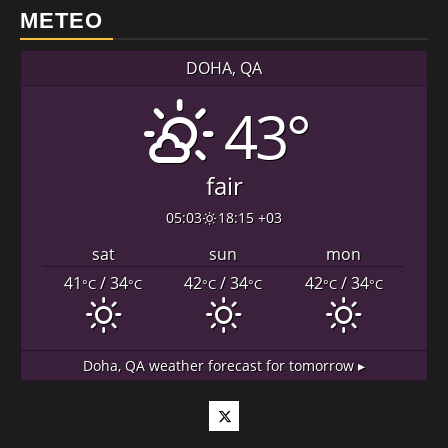
METEO
DOHA, QA
43°
fair
05:03
18:15 +03
sat
sun
mon
41
/ 34
42
/ 34
42
/ 34
°C
°C
°C
°C
°C
°C
Doha, QA
weather forecast for tomorrow ▸
Twitter