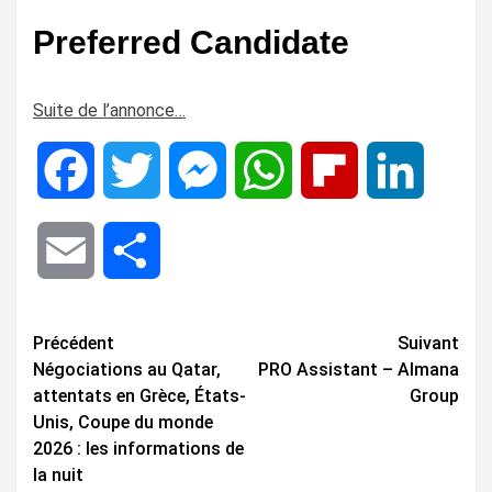
Preferred Candidate
Suite de l’annonce…
Facebook
Twitter
Messenger
WhatsApp
Flipboard
LinkedIn
Email
Share
Navigation
Précédent
Suivant
Négociations au Qatar,
PRO Assistant – Almana
d’article
attentats en Grèce, États-
Group
Unis, Coupe du monde
2026 : les informations de
la nuit