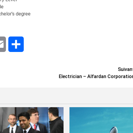
le
helor’s degree
dIn
Email
Share
Suivan
Electrician – Alfardan Corporatio