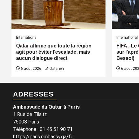
International
International
Qatar affirme que toute la région
FIFA : Le
agit pour éviter l’escalade, mais
sur l’apr
aucun dialogue direct
Bessol)
6 août 2026
Qatarien
6 août 20
ADRESSES
Ambassade du Qatar à Paris
1 Rue de Tilsitt
75008 Paris
Téléphone : 01 45 51 90 71
https://paris.embassy.qa/fr