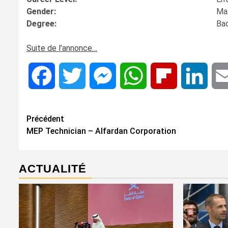
Gender:
Ma
Degree:
Bac
Suite de l’annonce…
Facebook
Twitter
Messenger
WhatsApp
Flipboard
Linke
Navigation
Précédent
MEP Technician – Alfardan Corporation
d’article
ACTUALITÉ