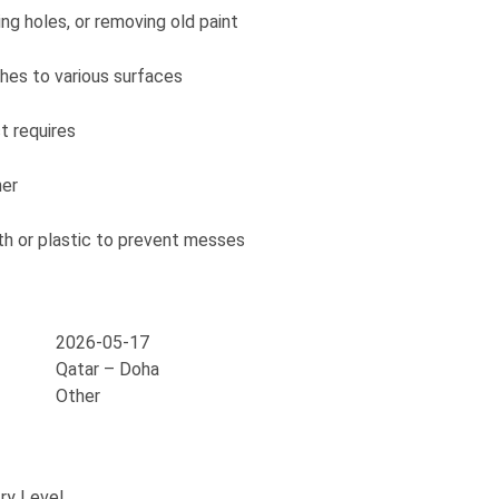
ing holes, or removing old paint
shes to various surfaces
t requires
ner
oth or plastic to prevent messes
2026-05-17
Qatar – Doha
Other
ry Level