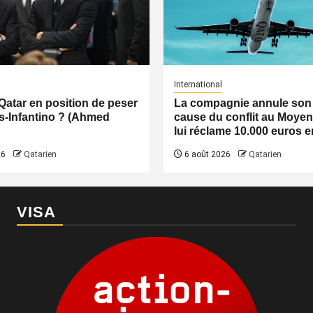
International
 Qatar en position de peser
La compagnie annule son 
ès-Infantino ? (Ahmed
cause du conflit au Moyen-
lui réclame 10.000 euros e
26
Qatarien
6 août 2026
Qatarien
VISA