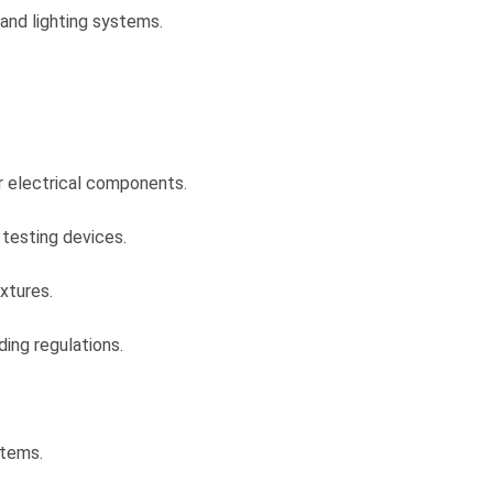
, and lighting systems.
r electrical components.
 testing devices.
ixtures.
ding regulations.
stems.