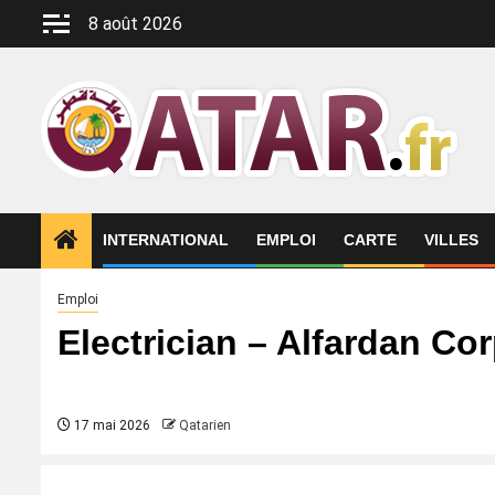
Aller
8 août 2026
au
contenu
INTERNATIONAL
EMPLOI
CARTE
VILLES
Emploi
Electrician – Alfardan Co
17 mai 2026
Qatarien