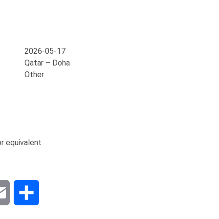
2026-05-17
Qatar – Doha
Other
or equivalent
dIn
Email
Share