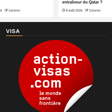
entraîneur du Qatar ?
26
Qatarien
8 août 2026
Qatarien
VISA