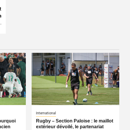
t
a
.
International
pourquoi
Rugby – Section Paloise : le maillot
ancien
extérieur dévoilé, le partenariat