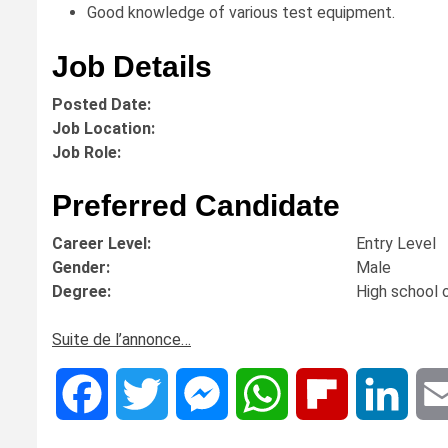
Good knowledge of various test equipment.
Job Details
Posted Date:
Job Location:
Job Role:
Preferred Candidate
Career Level:
Entry Level
Gender:
Male
Degree:
High school 
Suite de l’annonce…
Facebook
Twitter
Messenger
WhatsApp
Flipboard
Linke