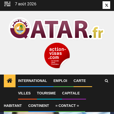
Aller
7 août 2026
Twitt
au
contenu
INTERNATIONAL
EMPLOI
CARTE
1
ALERTES INFO
Le Qatar fait état de progrès en 
VILLES
TOURISME
CAPITALE
HABITANT
CONTINENT
= CONTACT =