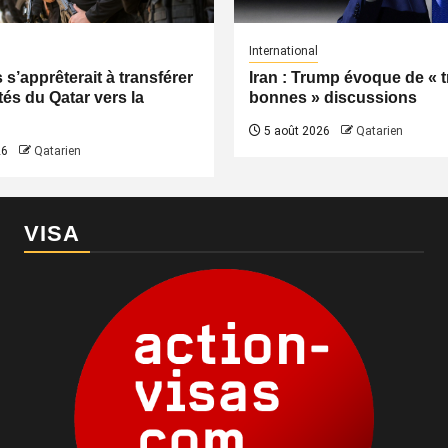
International
s’apprêterait à transférer
Iran : Trump évoque de « t
tés du Qatar vers la
bonnes » discussions
5 août 2026
Qatarien
26
Qatarien
VISA