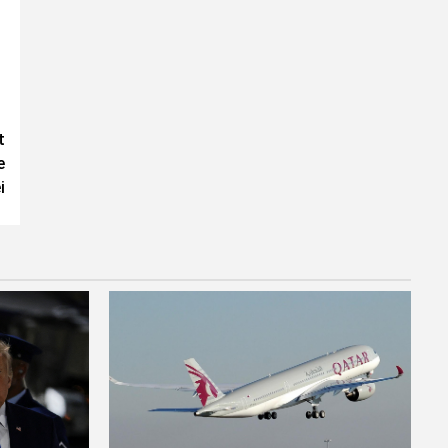
t
e
i