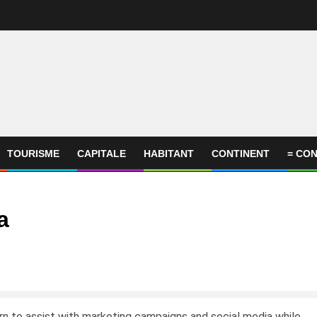
TOURISME
CAPITALE
HABITANT
CONTINENT
= CON
a
rn to assist with marketing campaigns and social media while