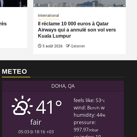
International
rès
Il réclame 10 000 euros à Qatar
Airways qui a annulé son vol vers
Kuala Lumpur
5 août 2026
Qatarien
METEO
DOHA, QA
41°
feels like: 53
°c
wind: 8
w
km/h
humidity: 44
%
fair
pressure:
997.97
mbar
05:03
18:16 +03