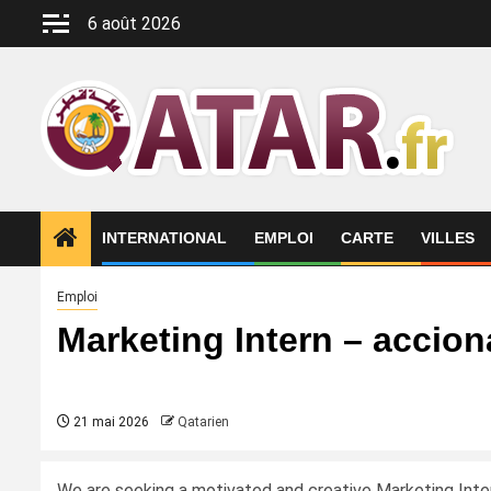
Aller
6 août 2026
au
contenu
INTERNATIONAL
EMPLOI
CARTE
VILLES
Emploi
Marketing Intern – accion
21 mai 2026
Qatarien
We are seeking a motivated and creative Marketing Inte