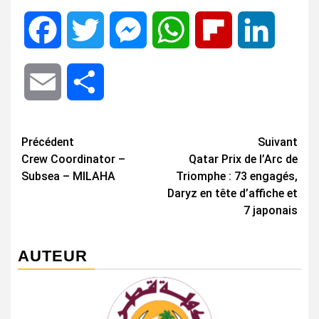
Facebook
Twitter
Messenger
WhatsApp
Flipboard
LinkedIn
Email
Share
Navigation
Précédent
Suivant
Crew Coordinator –
Qatar Prix de l’Arc de
d’article
Subsea – MILAHA
Triomphe : 73 engagés,
Daryz en tête d’affiche et
7 japonais
AUTEUR