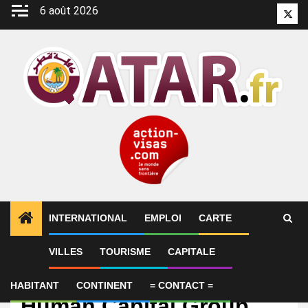
Aller
6 août 2026
Twitt
au
contenu
INTERNATIONAL
EMPLOI
CARTE
VILLES
TOURISME
CAPITALE
Emploi
IT Network Engineer –
HABITANT
CONTINENT
= CONTACT =
Human Capital Group