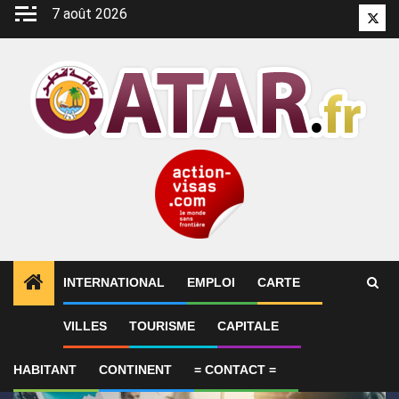
Aller
7 août 2026
Twitt
au
contenu
INTERNATIONAL
EMPLOI
CARTE
1
ALERTES INFO
SYNTHÈSE 2-Le Qatar fait état de
VILLES
TOURISME
CAPITALE
HABITANT
CONTINENT
= CONTACT =