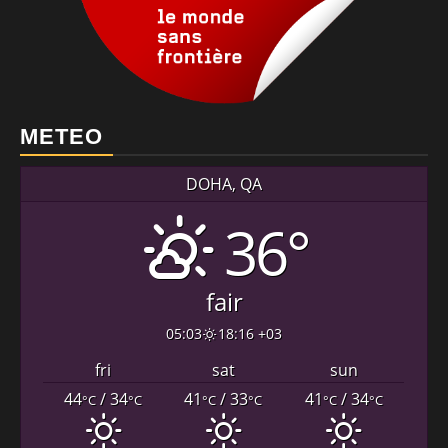
METEO
DOHA, QA
36°
fair
05:03
18:16 +03
fri
sat
sun
44
/ 34
41
/ 33
41
/ 34
°C
°C
°C
°C
°C
°C