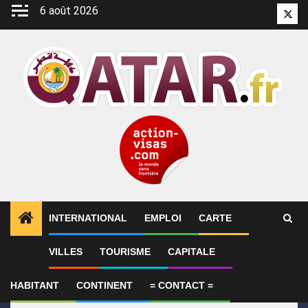
Aller
6 août 2026
Twitt
au
contenu
INTERNATIONAL
EMPLOI
CARTE
1
ALERTES INFO
Le Qatar appelle à faire pression s
VILLES
TOURISME
CAPITALE
HABITANT
CONTINENT
= CONTACT =