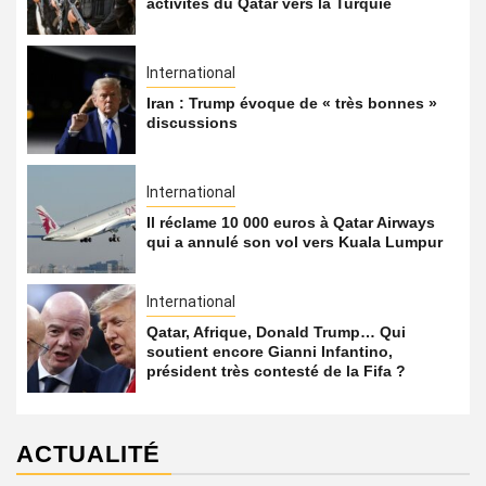
activités du Qatar vers la Turquie
International
Iran : Trump évoque de « très bonnes »
discussions
International
Il réclame 10 000 euros à Qatar Airways
qui a annulé son vol vers Kuala Lumpur
International
Qatar, Afrique, Donald Trump… Qui
soutient encore Gianni Infantino,
président très contesté de la Fifa ?
ACTUALITÉ