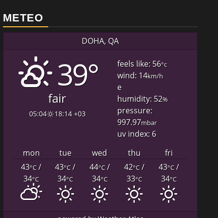
METEO
DOHA, QA
39°
feels like: 56
°c
wind: 14
km/h
e
fair
humidity: 52
%
pressure:
05:04
18:14 +03
997.97
mbar
uv index: 6
mon
tue
wed
thu
fri
43
/
43
/
44
/
42
/
43
/
°C
°C
°C
°C
°C
34
34
34
33
34
°C
°C
°C
°C
°C