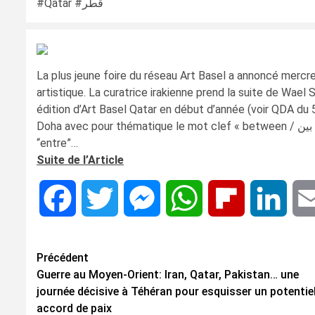
#Qatar #قطر
La plus jeune foire du réseau Art Basel a annoncé mercre
artistique. La curatrice irakienne prend la suite de Wael 
édition d’Art Basel Qatar en début d’année (voir QDA du 5
Doha avec pour thématique le mot clef « between / بين ». « Plutôt que de se fixer sur des positions arrêtées, l’idée d’un
“entre”…
Suite de l’Article
Facebook
Twitter
Messenger
WhatsApp
Flipboard
Linke
Navigation
Précédent
Guerre au Moyen-Orient: Iran, Qatar, Pakistan… une
d’article
journée décisive à Téhéran pour esquisser un potentie
accord de paix