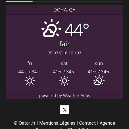
DOHA, QA
44°
fair
05:03
18:16 +03
fri
sat
sun
44
/ 34
41
/ 34
41
/ 34
°C
°C
°C
°C
°C
°C
powered by
Weather Atlas
Twitter
©
Qatar .fr
|
Mentions Légales
|
Contact
|
Agence