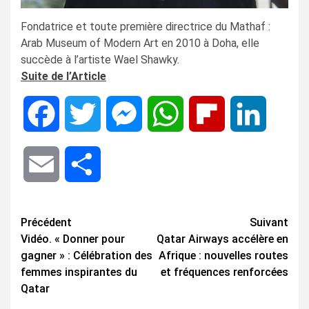
Fondatrice et toute première directrice du Mathaf :
Arab Museum of Modern Art en 2010 à Doha, elle
succède à l’artiste Wael Shawky.
Suite de l’Article
Facebook
Twitter
Messenger
WhatsApp
Flipboard
LinkedIn
Email
Share
Navigation
Précédent
Suivant
Vidéo. « Donner pour
Qatar Airways accélère en
d’article
gagner » : Célébration des
Afrique : nouvelles routes
femmes inspirantes du
et fréquences renforcées
Qatar