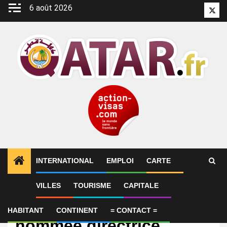
Aller
6 août 2026
Twitt
au
contenu
INTERNATIONAL
EMPLOI
CARTE
VILLES
TOURISME
CAPITALE
International
Wassan Al-Khudhairi
HABITANT
CONTINENT
= CONTACT =
nommée directrice