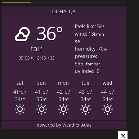
DOHA, QA
36°
feels like: 54
°c
wind: 13
km/h
se
fair
humidity: 70
%
pressure:
05:03
18:15 +03
996.95
mbar
uv index: 0
sat
sun
mon
tue
wed
41
/
41
/
42
/
43
/
44
/
°C
°C
°C
°C
°C
34
35
34
34
34
°C
°C
°C
°C
°C
powered by
Weather Atlas
Twitter