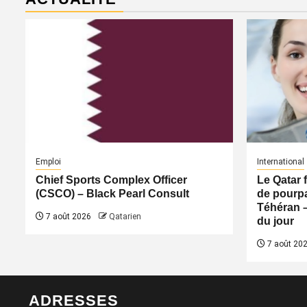
Emploi
International
Chief Sports Complex Officer
Le Qatar 
(CSCO) – Black Pearl Consult
de pourpa
Téhéran 
7 août 2026
Qatarien
du jour
7 août 20
ADRESSES