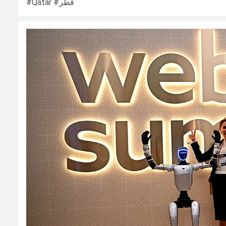
#Qatar #قطر