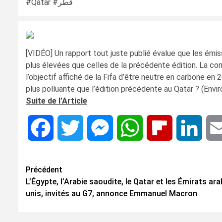
#Qatar #قطر
[VIDÉO] Un rapport tout juste publié évalue que les émi
plus élevées que celles de la précédente édition. La comp
l’objectif affiché de la Fifa d’être neutre en carbone e
plus polluante que l’édition précédente au Qatar ? (Envi
Suite de l’Article
Facebook
Twitter
Messenger
WhatsApp
Flipboard
Linke
Navigation
Précédent
L’Égypte, l’Arabie saoudite, le Qatar et les Émirats ar
d’article
unis, invités au G7, annonce Emmanuel Macron