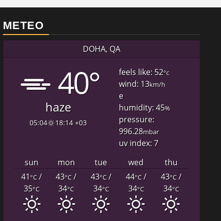
METEO
DOHA, QA
40°
feels like: 52
°c
wind: 13
km/h
e
haze
humidity: 45
%
pressure:
05:04
18:14 +03
996.28
mbar
uv index: 7
sun
mon
tue
wed
thu
41
/
43
/
43
/
44
/
43
/
°C
°C
°C
°C
°C
35
34
34
34
34
°C
°C
°C
°C
°C