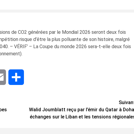
ssions de CO2 générées par le Mondial 2026 seront deux fois
étition risque d’être la plus polluante de son histoire, malgré
n 2040. – VÉRIF’ – La Coupe du monde 2026 sera-t-elle deux fois
ronnement).
dIn
Email
Share
Suivan
abes
Walid Joumblatt reçu par l’émir du Qatar à Doha
échanges sur le Liban et les tensions régionale