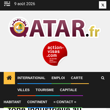
Aller
9 août 2026
Twitt
au
contenu
INTERNATIONAL
EMPLOI
CARTE
VILLES
TOURISME
CAPITALE
International
Une explosion dans une
HABITANT
CONTINENT
= CONTACT =
zone industrielle au