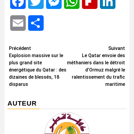
Facebook
Twitter
Messenger
WhatsApp
Flipboard
LinkedIn
Email
Share
Navigation
Précédent
Suivant
Explosion massive sur le
Le Qatar envoie des
d’article
plus grand site
méthaniers dans le détroit
énergétique du Qatar : des
d’Ormuz malgré le
dizaines de blessés, 18
ralentissement du trafic
disparus
maritime
AUTEUR