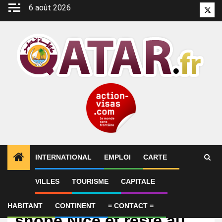
Aller
6 août 2026
Twitt
au
contenu
INTERNATIONAL
EMPLOI
CARTE
VILLES
TOURISME
CAPITALE
International
Un ancien parisien
HABITANT
CONTINENT
= CONTACT =
snobe Nice et reste au