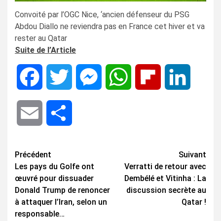
Convoité par l’OGC Nice, ‘ancien défenseur du PSG
Abdou Diallo ne reviendra pas en France cet hiver et va
rester au Qatar
Suite de l’Article
Facebook
Twitter
Messenger
WhatsApp
Flipboard
LinkedIn
Email
Share
Navigation
Précédent
Suivant
Les pays du Golfe ont
Verratti de retour avec
d’article
œuvré pour dissuader
Dembélé et Vitinha : La
Donald Trump de renoncer
discussion secrète au
à attaquer l’Iran, selon un
Qatar !
responsable…