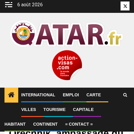
Aller
6 août 2026
Twitt
au
contenu
INTERNATIONAL
EMPLOI
CARTE
VILLES
TOURISME
CAPITALE
International
Ukraine : missile
HABITANT
CONTINENT
= CONTACT =
Orechnik, ambassade du