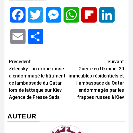
Facebook
Twitter
Messenger
WhatsApp
Flipboard
LinkedIn
Email
Share
Navigation
Précédent
Suivant
Zelensky : un drone russe
Guerre en Ukraine: 20
d’article
a endommagé le bâtiment
immeubles résidentiels et
de lambassade du Qatar
l’ambassade du Qatar
lors de lattaque sur Kiev –
endommagés par les
Agence de Presse Sada
frappes russes à Kiev
AUTEUR