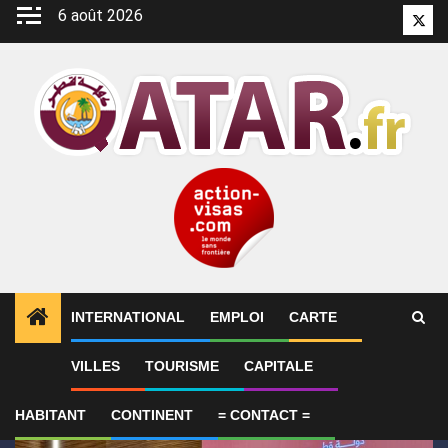
Aller
6 août 2026
Twitt
au
contenu
INTERNATIONAL
EMPLOI
CARTE
1
ALERTES INFO
Qatar affirme que toute la région 
VILLES
TOURISME
CAPITALE
HABITANT
CONTINENT
= CONTACT =