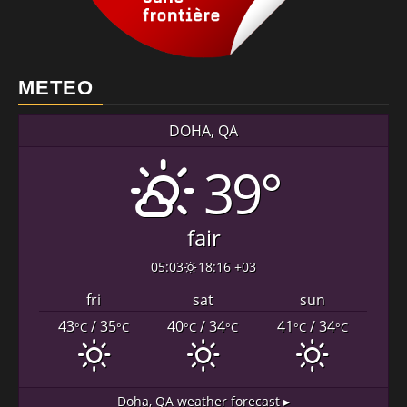
METEO
DOHA, QA
39°
fair
05:03
18:16 +03
fri
sat
sun
43
/ 35
40
/ 34
41
/ 34
°C
°C
°C
°C
°C
°C
Doha, QA
weather forecast ▸