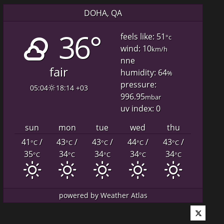
DOHA, QA
36°
feels like: 51
°c
wind: 10
km/h
nne
fair
humidity: 64
%
pressure:
05:04
18:14 +03
996.95
mbar
uv index: 0
sun
mon
tue
wed
thu
41
/
43
/
43
/
44
/
43
/
°C
°C
°C
°C
°C
35
34
34
34
34
°C
°C
°C
°C
°C
powered by
Weather Atlas
Twitter