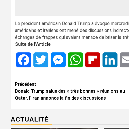
Le président américain Donald Trump a évoqué mercredi 
américains et iraniens ont mené des discussions indirect
échanges de frappes qui avaient menacé de briser la trê
Suite de l’Article
Facebook
Twitter
Messenger
WhatsApp
Flipboard
Linke
Navigation
Précédent
Donald Trump salue des « très bonnes » réunions au
d’article
Qatar, l’Iran annonce la fin des discussions
ACTUALITÉ