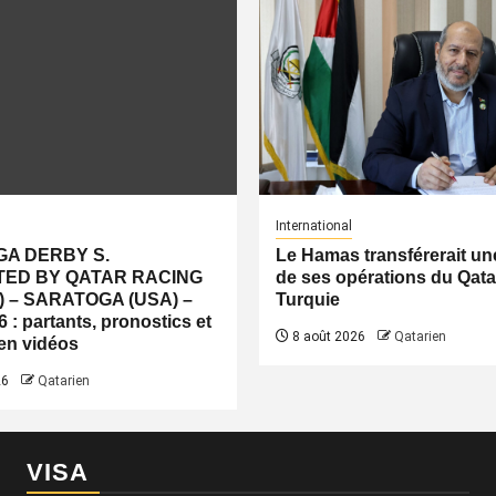
International
A DERBY S.
Le Hamas transférerait une
ED BY QATAR RACING
de ses opérations du Qatar
) – SARATOGA (USA) –
Turquie
 : partants, pronostics et
8 août 2026
Qatarien
 en vidéos
26
Qatarien
VISA