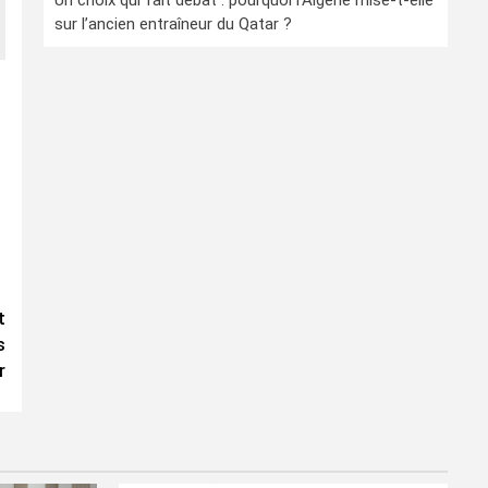
Un choix qui fait débat : pourquoi l’Algérie mise-t-elle
sur l’ancien entraîneur du Qatar ?
t
s
r