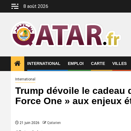
Aller
8 août 2026
au
contenu
INTERNATIONAL
EMPLOI
CARTE
VILLES
International
Trump dévoile le cadeau d
Force One » aux enjeux ét
21 juin 2026
Qatarien