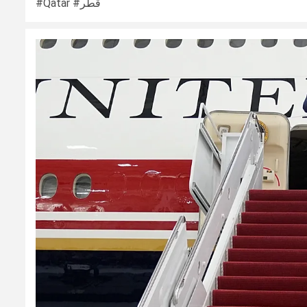
#Qatar #قطر