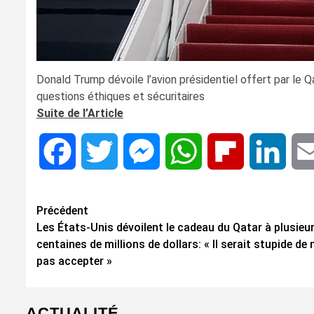
Donald Trump dévoile l’avion présidentiel offert par le
questions éthiques et sécuritaires
Suite de l’Article
Facebook
Twitter
Messenger
WhatsApp
Flipboard
Linke
Navigation
Précédent
Les États-Unis dévoilent le cadeau du Qatar à plusieu
d’article
centaines de millions de dollars: « Il serait stupide de 
pas accepter »
ACTUALITÉ