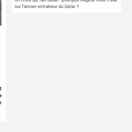
Un choix qui fait débat : pourquoi l’Algérie mise-t-elle
sur l’ancien entraîneur du Qatar ?
t
e
r