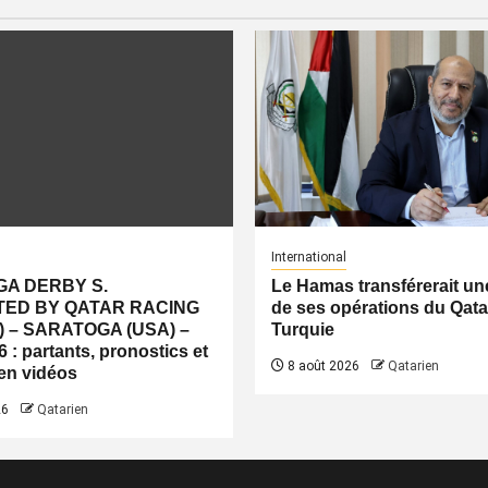
International
A DERBY S.
Le Hamas transférerait une
ED BY QATAR RACING
de ses opérations du Qatar
) – SARATOGA (USA) –
Turquie
 : partants, pronostics et
8 août 2026
Qatarien
 en vidéos
26
Qatarien