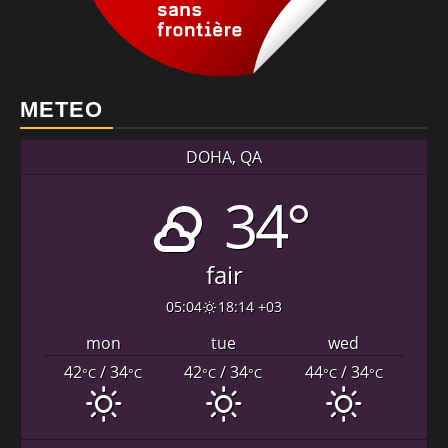
METEO
DOHA, QA
34°
fair
05:04
18:14 +03
mon
tue
wed
42
/ 34
42
/ 34
44
/ 34
°C
°C
°C
°C
°C
°C