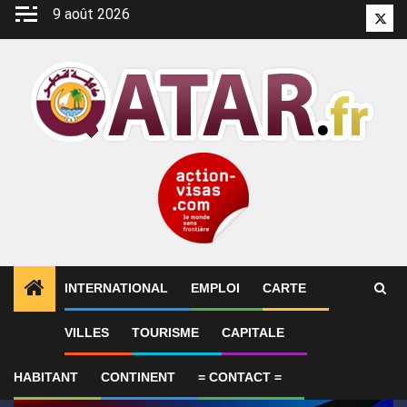
Aller
9 août 2026
Twitt
au
contenu
INTERNATIONAL
EMPLOI
CARTE
1
ALERTES INFO
GP de Grande-Bretagne – MotoGP™ 
VILLES
TOURISME
CAPITALE
HABITANT
CONTINENT
= CONTACT =