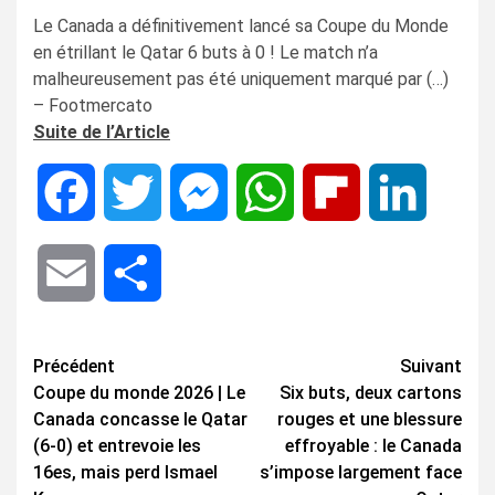
Le Canada a définitivement lancé sa Coupe du Monde
en étrillant le Qatar 6 buts à 0 ! Le match n’a
malheureusement pas été uniquement marqué par (…)
– Footmercato
Suite de l’Article
Facebook
Twitter
Messenger
WhatsApp
Flipboard
LinkedIn
Email
Share
Navigation
Précédent
Suivant
Coupe du monde 2026 | Le
Six buts, deux cartons
d’article
Canada concasse le Qatar
rouges et une blessure
(6-0) et entrevoie les
effroyable : le Canada
16es, mais perd Ismael
s’impose largement face