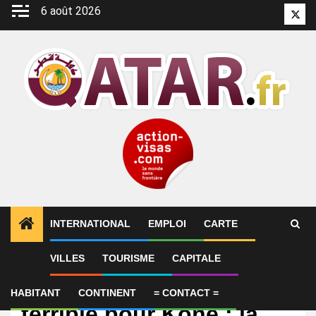
Aller
6 août 2026
Twitt
au
contenu
INTERNATIONAL
EMPLOI
CARTE
VILLES
TOURISME
CAPITALE
International
Triplé de David, blessure
HABITANT
CONTINENT
= CONTACT =
terrible pour Koné : la