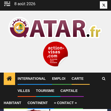
Aller
8 août 2026
Twitt
au
contenu
INTERNATIONAL
EMPLOI
CARTE
1
ALERTES INFO
Le Qatar condamne l’attentat cont
VILLES
TOURISME
CAPITALE
HABITANT
CONTINENT
= CONTACT =