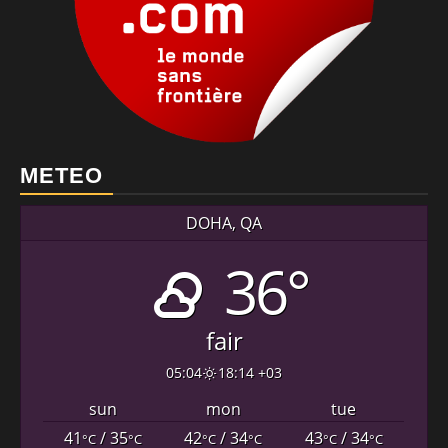
METEO
DOHA, QA
36°
fair
05:04
18:14 +03
sun
mon
tue
41
/ 35
42
/ 34
43
/ 34
°C
°C
°C
°C
°C
°C