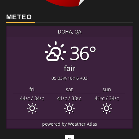
METEO
DOHA, QA
36°
fair
05:03
18:16 +03
fri
sat
sun
44
/ 34
41
/ 33
41
/ 34
°C
°C
°C
°C
°C
°C
powered by
Weather Atlas
Twitter