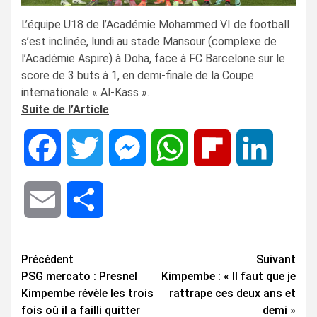
L’équipe U18 de l’Académie Mohammed VI de football
s’est inclinée, lundi au stade Mansour (complexe de
l’Académie Aspire) à Doha, face à FC Barcelone sur le
score de 3 buts à 1, en demi-finale de la Coupe
internationale « Al-Kass ».
Suite de l’Article
Facebook
Twitter
Messenger
WhatsApp
Flipboard
LinkedIn
Email
Share
Navigation
Précédent
Suivant
PSG mercato : Presnel
Kimpembe : « Il faut que je
d’article
Kimpembe révèle les trois
rattrape ces deux ans et
fois où il a failli quitter
demi »