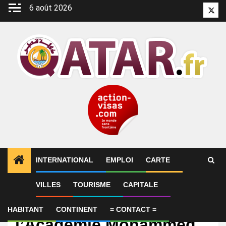
Aller
6 août 2026
Twitt
au
contenu
INTERNATIONAL
EMPLOI
CARTE
VILLES
TOURISME
CAPITALE
International
Tournoi au Qatar :
HABITANT
CONTINENT
= CONTACT =
l’Académie Mohammed