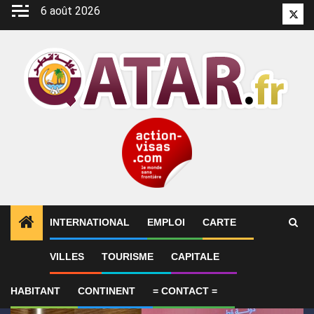
Aller
6 août 2026
Twitt
au
contenu
INTERNATIONAL
EMPLOI
CARTE
1
ALERTES INFO
Qatar affirme que toute la région 
VILLES
TOURISME
CAPITALE
HABITANT
CONTINENT
= CONTACT =