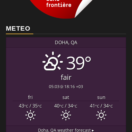
METEO
DOHA, QA
39°
fair
05:03
18:16 +03
fri
sat
sun
43
/ 35
40
/ 34
41
/ 34
°C
°C
°C
°C
°C
°C
Doha, QA
weather forecast ▸