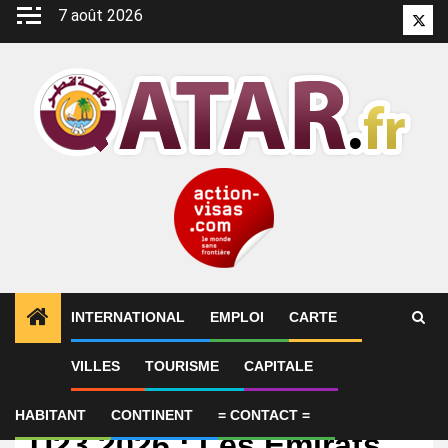
Aller
7 août 2026
Twitt
au
contenu
INTERNATIONAL
EMPLOI
CARTE
VILLES
TOURISME
CAPITALE
International
[Sélection] Asian Cup
HABITANT
CONTINENT
= CONTACT =
U23 2026 : Les Émirats