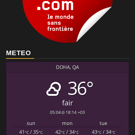
METEO
DOHA, QA
36°
fair
05:04
18:14 +03
sun
mon
tue
41
/ 35
42
/ 34
43
/ 34
°C
°C
°C
°C
°C
°C