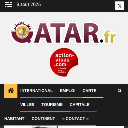
Aller
8 août 2026
Twitt
au
contenu
INTERNATIONAL
EMPLOI
CARTE
1
ALERTES INFO
Le Qatar condamne l’attentat cont
VILLES
TOURISME
CAPITALE
HABITANT
CONTINENT
= CONTACT =