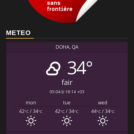
METEO
DOHA, QA
34°
fair
05:04
18:14 +03
mon
tue
wed
42
/ 34
42
/ 34
44
/ 34
°C
°C
°C
°C
°C
°C