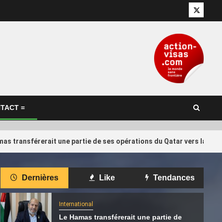
Twitter
TACT =
as transférerait une partie de ses opérations du Qatar vers la Tur
International
Dernières
Like
Tendances
 : pourquoi
Concours international de
4
r l’ancien
calligraphie arabe au Qatar: les
International
artistes algériens au rendez-vous
Le Hamas transférerait une partie de