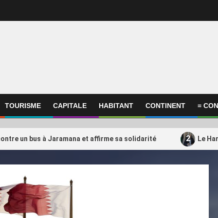
TOURISME
CAPITALE
HABITANT
CONTINENT
= CON
2
ontre un bus à Jaramana et affirme sa solidarité
Le Ham
ational
International
amas transférerait une partie
Un choix qui fait débat
3
es opérations du Qatar vers la
l’Algérie mise-t-elle su
uie
entraîneur du Qatar ?