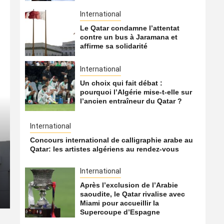
International
Le Qatar condamne l’attentat
contre un bus à Jaramana et
affirme sa solidarité
International
Un choix qui fait débat :
pourquoi l’Algérie mise-t-elle sur
l’ancien entraîneur du Qatar ?
International
International
Concours international de calligraphie arabe au
Le Hamas transférerait un
Qatar: les artistes algériens au rendez-vous
du Qatar vers la Turquie
International
Après l’exclusion de l’Arabie
8 août 2026
Qatarien
saoudite, le Qatar rivalise avec
Miami pour accueillir la
Supercoupe d’Espagne