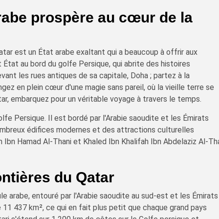
arabe prospère au cœur de la
tar est un État arabe exaltant qui a beaucoup à offrir aux
 État au bord du golfe Persique, qui abrite des histoires
ant les rues antiques de sa capitale, Doha ; partez à la
ez en plein cœur d'une magie sans pareil, où la vieille terre se
ar, embarquez pour un véritable voyage à travers le temps.
olfe Persique. Il est bordé par l'Arabie saoudite et les Émirats
nombreux édifices modernes et des attractions culturelles
m Ibn Hamad Al-Thani et Khaled Ibn Khalifah Ibn Abdelaziz Al-Th
ontières du Qatar
le arabe, entouré par l'Arabie saoudite au sud-est et les Émirats
de 11 437 km², ce qui en fait plus petit que chaque grand pays