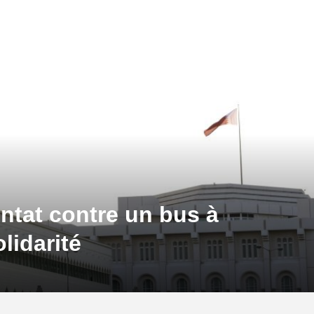
ntat contre un bus à
lidarité