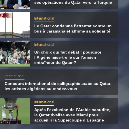
ses opérations du Qatar vers la Turquie
International
Le Qatar condamne l’attentat contre un
bus à Jaramana et affirme sa solidarité
International
Un choix qui fait débat : pourquoi
l’Algérie mise-t-elle sur l’ancien
entraîneur du Qatar ?
International
Concours international de calligraphie arabe au Qatar:
les artistes algériens au rendez-vous
International
Le Hamas transférerait une partie de ses
International
opérations du Qatar vers la Turquie
Après l’exclusion de l’Arabie saoudite,
le Qatar rivalise avec Miami pour
8 août 2026
Qatarien
accueillir la Supercoupe d’Espagne