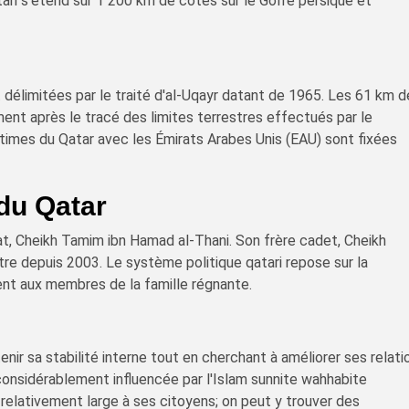
ari s'étend sur 1 200 km de côtes sur le Golfe persique et
t délimitées par le traité d'al-Uqayr datant de 1965. Les 61 km 
ent après le tracé des limites terrestres effectués par le
imes du Qatar avec les Émirats Arabes Unis (EAU) sont fixées
du Qatar
at, Cheikh Tamim ibn Hamad al-Thani. Son frère cadet, Cheikh
stre depuis 2003. Le système politique qatari repose sur la
ent aux membres de la famille régnante.
nir sa stabilité interne tout en cherchant à améliorer ses relati
considérablement influencée par l'Islam sunnite wahhabite
e relativement large à ses citoyens; on peut y trouver des