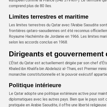
européen comme la France (648 579 km²). Le territoire qat
comprend plus de 80 îles.
Limites terrestres et maritime
Les limites terrestres du Qatar avec l'Arabie Saoudite son
frontières qataro-saoudiennes ont été reconnus officiellem
Royaume Hachémite de Jordanie en 1966. Les limites marit
selon les accords conclus en 1968.
Dirigeants et gouvernement 
L’État du Qatar est actuellement dirigée par son chef d’Ét
Khaled ibn Khalifa bin Abdelaziz al-Thani, est Premier mini
monarchie constitutionnelle et le pouvoir exécutif apparti
Politique intérieure
Le Qatar adopte une politique extérieure active pour mainte
diplomatiques avec les autres pays. Bien que le pays soit 
pratiquée en Arabie Saoudite, il offre une liberté religieus