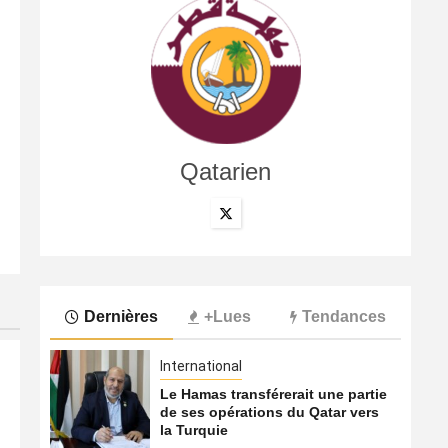
Qatarien
International
Le Hamas transférerait une partie de ses opérations du
8 août 2026
Qatarien
Dernières
+Lues
Tendances
International
Le Hamas transférerait une partie
de ses opérations du Qatar vers
la Turquie