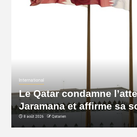
International
Le Qatar condamne l’atte
Jaramana et affirme sa so
8 août 2026
Qatarien