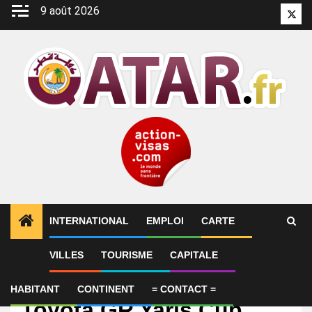
Aller
9 août 2026
Twitt
au
contenu
INTERNATIONAL
EMPLOI
CARTE
VILLES
TOURISME
CAPITALE
International
QIC, sponsor de la
HABITANT
CONTINENT
= CONTACT =
Toyota GR Yaris Cup