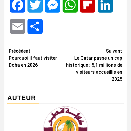
Facebook
Twitter
Messenger
WhatsApp
Flipboard
LinkedIn
Email
Share
Navigation
Précédent
Suivant
Pourquoi il faut visiter
Le Qatar passe un cap
d’article
Doha en 2026
historique : 5,1 millions de
visiteurs accueillis en
2025
AUTEUR