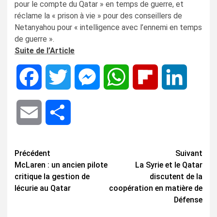
pour le compte du Qatar » en temps de guerre, et
réclame la « prison à vie » pour des conseillers de
Netanyahou pour « intelligence avec l’ennemi en temps
de guerre ».
Suite de l’Article
Facebook
Twitter
Messenger
WhatsApp
Flipboard
LinkedIn
Email
Share
Navigation
Précédent
Suivant
McLaren : un ancien pilote
La Syrie et le Qatar
d’article
critique la gestion de
discutent de la
lécurie au Qatar
coopération en matière de
Défense