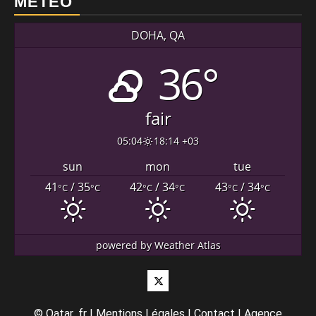
METEO
DOHA, QA
36°
fair
05:04
18:14 +03
sun
mon
tue
41
/ 35
42
/ 34
43
/ 34
°C
°C
°C
°C
°C
°C
powered by
Weather Atlas
Twitter
©
Qatar .fr
|
Mentions Légales
|
Contact
|
Agence