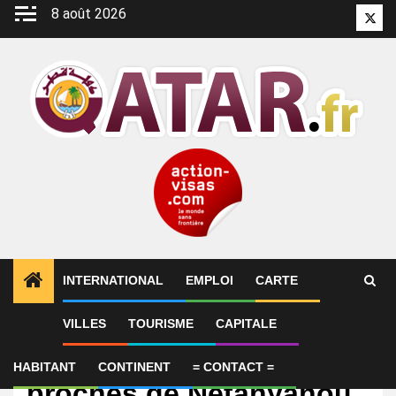
Aller
8 août 2026
Twitt
au
contenu
INTERNATIONAL
EMPLOI
CARTE
VILLES
TOURISME
CAPITALE
International
Qatargate : comment des
HABITANT
CONTINENT
= CONTACT =
proches de Netanyahou