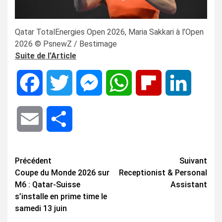
Qatar TotalEnergies Open 2026, Maria Sakkari à l’Open
2026 © PsnewZ / Bestimage
Suite de l’Article
Facebook
Twitter
Messenger
WhatsApp
Flipboard
LinkedIn
Email
Share
Navigation
Précédent
Suivant
Coupe du Monde 2026 sur
Receptionist & Personal
d’article
M6 : Qatar-Suisse
Assistant
s’installe en prime time le
samedi 13 juin