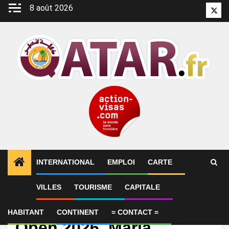
Aller
8 août 2026
Twitt
au
contenu
INTERNATIONAL
EMPLOI
CARTE
VILLES
TOURISME
CAPITALE
International
Qatar TotalEnergies
HABITANT
CONTINENT
= CONTACT =
Open 2026, Maria