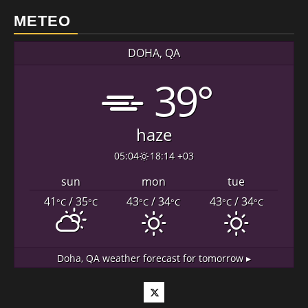
METEO
DOHA, QA
39°
haze
05:04
18:14 +03
sun
mon
tue
41
/ 35
43
/ 34
43
/ 34
°C
°C
°C
°C
°C
°C
Doha, QA
weather forecast for tomorrow ▸
Twitter