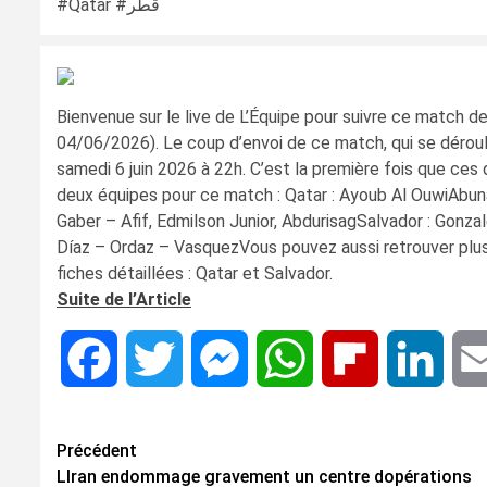
#Qatar #قطر
Bienvenue sur le live de L’Équipe pour suivre ce match d
04/06/2026). Le coup d’envoi de ce match, qui se déroul
samedi 6 juin 2026 à 22h. C’est la première fois que ces
deux équipes pour ce match : Qatar : Ayoub Al OuwiAbun
Gaber – Afif, Edmilson Junior, AbdurisagSalvador : Gonzale
Díaz – Ordaz – VasquezVous pouvez aussi retrouver plus
fiches détaillées : Qatar et Salvador.
Suite de l’Article
Facebook
Twitter
Messenger
WhatsApp
Flipboard
Linke
Navigation
Précédent
LIran endommage gravement un centre dopérations