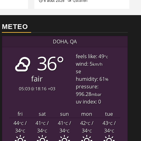
6 août 2026
Qatarien
METEO
DOHA, QA
36°
feels like: 49
°c
wind: 5
km/h
se
fair
humidity: 61
%
pressure:
05:03
18:16 +03
996.28
mbar
uv index: 0
fri
sat
sun
mon
tue
44
/
41
/
41
/
42
/
43
/
°C
°C
°C
°C
°C
34
34
34
34
34
°C
°C
°C
°C
°C