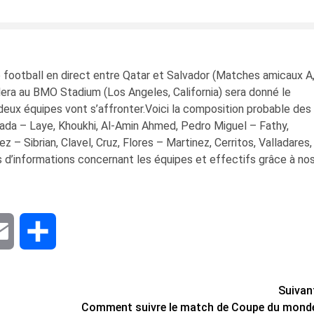
e football en direct entre Qatar et Salvador (Matches amicaux A
era au BMO Stadium (Los Angeles, California) sera donné le
 deux équipes vont s’affronter.Voici la composition probable des
ada – Laye, Khoukhi, Al-Amin Ahmed, Pedro Miguel – Fathy,
z – Sibrian, Clavel, Cruz, Flores – Martinez, Cerritos, Valladares,
 d’informations concernant les équipes et effectifs grâce à no
dIn
Email
Share
Suivan
Comment suivre le match de Coupe du mond