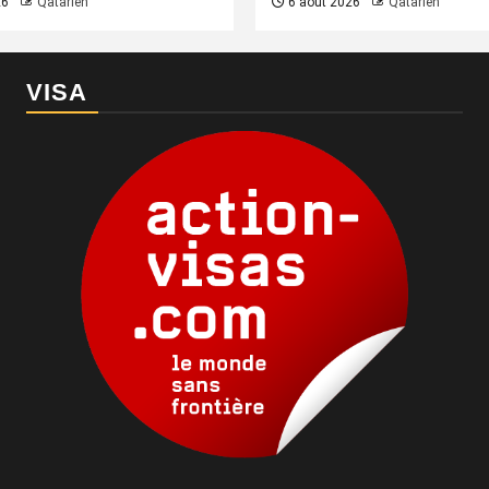
26
Qatarien
6 août 2026
Qatarien
VISA