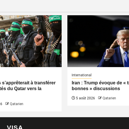
International
s’apprêterait à transférer
Iran : Trump évoque de « t
tés du Qatar vers la
bonnes » discussions
5 août 2026
Qatarien
26
Qatarien
VISA