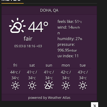
DOHA, QA
44°
feels like: 51
°c
wind: 14
km/h
n
fair
humidity: 27
%
pressure:
05:03
18:16 +03
996.95
mbar
uv index: 11
fri
sat
sun
mon
tue
44
/
41
/
41
/
42
/
43
/
°C
°C
°C
°C
°C
34
34
34
34
34
°C
°C
°C
°C
°C
powered by
Weather Atlas
Twitter