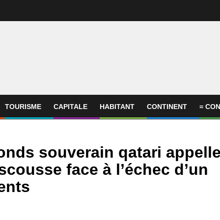
TOURISME
CAPITALE
HABITANT
CONTINENT
= CON
onds souverain qatari appell
escousse face à l’échec d’un
ents