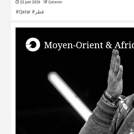
22 juin 2026
Qatarien
#Qatar #قطر