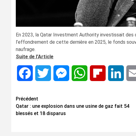
En 2023, la Qatar Investment Authority investissait des di
l’effondrement de cette dernière en 2025, le fonds souv
naufrage.
Suite de l’Article
Facebook
Twitter
Messenger
WhatsApp
Flipboard
Linke
Navigation
Précédent
Qatar : une explosion dans une usine de gaz fait 54
d’article
blessés et 18 disparus