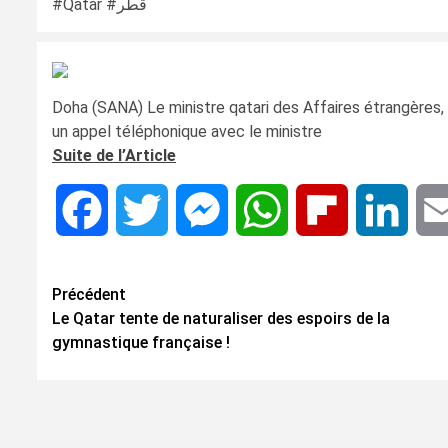
#Qatar #قطر
Doha (SANA) Le ministre qatari des Affaires étrangères
un appel téléphonique avec le ministre
Suite de l’Article
Facebook
Twitter
Messenger
WhatsApp
Flipboard
Linke
Navigation
Précédent
Le Qatar tente de naturaliser des espoirs de la
d’article
gymnastique française !