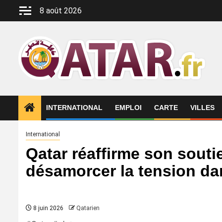
Aller
8 août 2026
au
contenu
INTERNATIONAL
EMPLOI
CARTE
VILLES
International
Qatar réaffirme son soutie
désamorcer la tension da
8 juin 2026
Qatarien