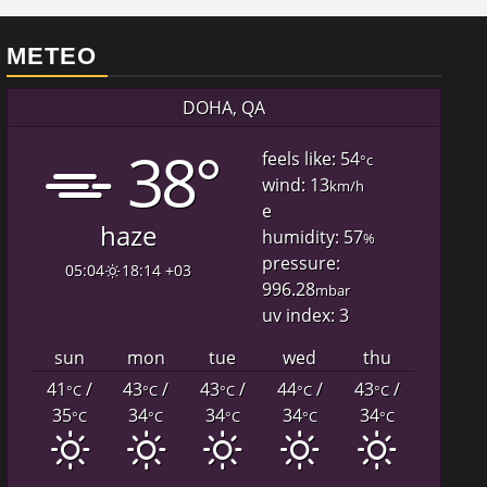
METEO
DOHA, QA
38°
feels like: 54
°c
wind: 13
km/h
e
haze
humidity: 57
%
pressure:
05:04
18:14 +03
996.28
mbar
uv index: 3
sun
mon
tue
wed
thu
41
/
43
/
43
/
44
/
43
/
°C
°C
°C
°C
°C
35
34
34
34
34
°C
°C
°C
°C
°C