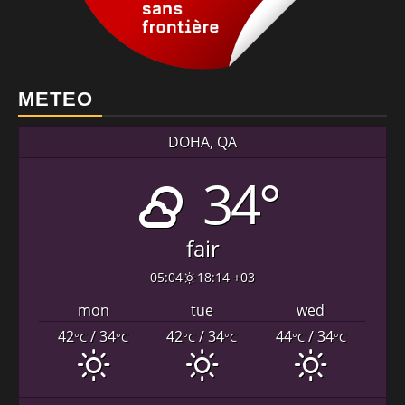
METEO
DOHA, QA
34°
fair
05:04
18:14 +03
mon
tue
wed
42
/ 34
42
/ 34
44
/ 34
°C
°C
°C
°C
°C
°C