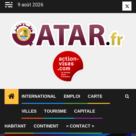
Aller
9 août 2026
Twitt
au
contenu
INTERNATIONAL
EMPLOI
CARTE
1
ALERTES INFO
GP de Grande-Bretagne – MotoGP™ 
VILLES
TOURISME
CAPITALE
HABITANT
CONTINENT
= CONTACT =