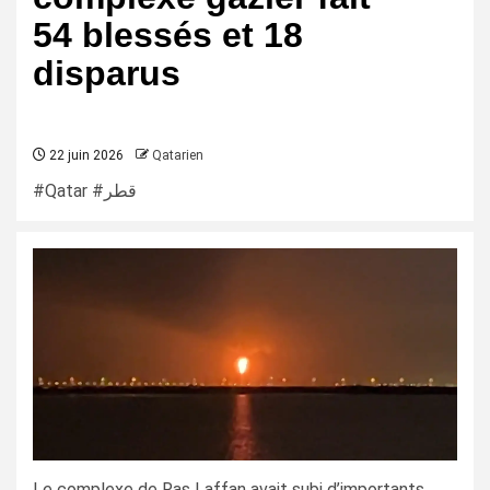
54 blessés et 18
disparus
22 juin 2026
Qatarien
#Qatar #قطر
Le complexe de Ras Laffan avait subi d’importants