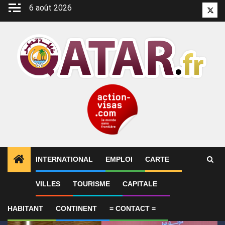
Aller
6 août 2026
Twitt
au
contenu
INTERNATIONAL
EMPLOI
CARTE
1
ALERTES INFO
Qatar affirme que toute la région 
VILLES
TOURISME
CAPITALE
HABITANT
CONTINENT
= CONTACT =