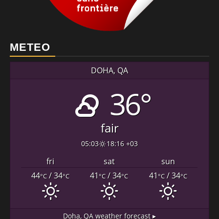
METEO
DOHA, QA
36°
fair
05:03
18:16 +03
fri
sat
sun
44
/ 34
41
/ 34
41
/ 34
°C
°C
°C
°C
°C
°C
Doha, QA
weather forecast ▸