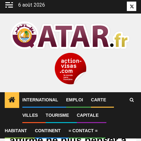
Aller
6 août 2026
Twitt
au
contenu
INTERNATIONAL
EMPLOI
CARTE
VILLES
TOURISME
CAPITALE
International
Qatar – Julen Lopetegui
HABITANT
CONTINENT
= CONTACT =
affirme ne plus penser à