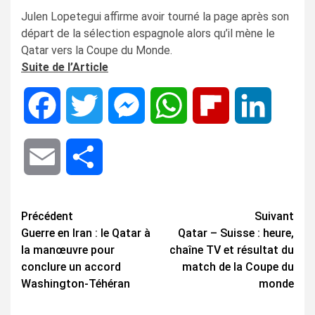
Julen Lopetegui affirme avoir tourné la page après son
départ de la sélection espagnole alors qu’il mène le
Qatar vers la Coupe du Monde.
Suite de l’Article
Facebook
Twitter
Messenger
WhatsApp
Flipboard
LinkedIn
Email
Share
Navigation
Précédent
Suivant
Guerre en Iran : le Qatar à
Qatar – Suisse : heure,
d’article
la manœuvre pour
chaîne TV et résultat du
conclure un accord
match de la Coupe du
Washington-Téhéran
monde