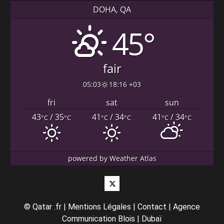
DOHA, QA
45°
fair
05:03
18:16 +03
fri
sat
sun
43
/ 35
41
/ 34
41
/ 34
°C
°C
°C
°C
°C
°C
powered by
Weather Atlas
Twitter
©
Qatar .fr
|
Mentions Légales
|
Contact
|
Agence
Communication Blois
|
Dubaï