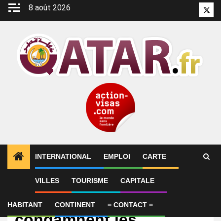
Aller
8 août 2026
Twitt
au
contenu
INTERNATIONAL
EMPLOI
CARTE
VILLES
TOURISME
CAPITALE
International
Qatar, Jordanie et Liban
HABITANT
CONTINENT
= CONTACT =
condamnent les