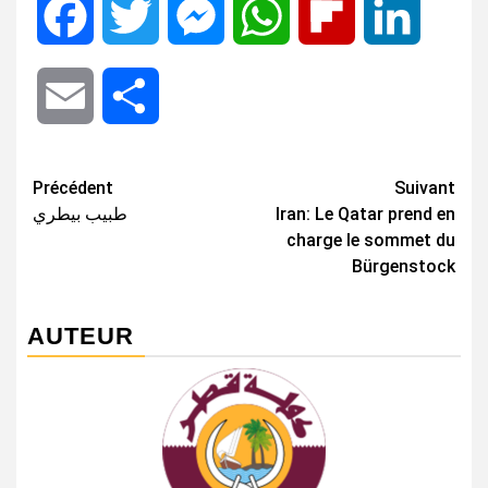
Facebook
Twitter
Messenger
WhatsApp
Flipboard
LinkedIn
Email
Share
Navigation
Précédent
Suivant
طبيب بيطري
Iran: Le Qatar prend en
d’article
charge le sommet du
Bürgenstock
AUTEUR