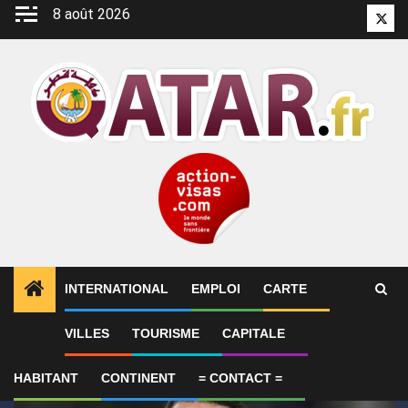
Aller
8 août 2026
Twitt
au
contenu
INTERNATIONAL
EMPLOI
CARTE
1
ALERTES INFO
Bennacer résilie son contrat avec 
VILLES
TOURISME
CAPITALE
HABITANT
CONTINENT
= CONTACT =