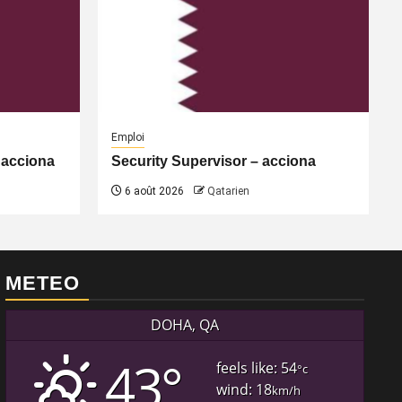
Emploi
 acciona
Security Supervisor – acciona
6 août 2026
Qatarien
METEO
DOHA, QA
43°
feels like: 54
°c
wind: 18
km/h