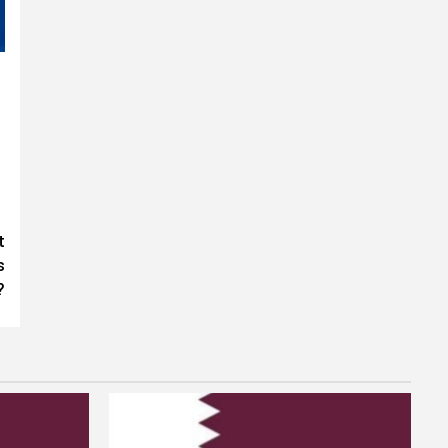
t
s
?