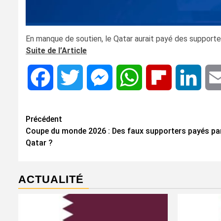
En manque de soutien, le Qatar aurait payé des supporter
Suite de l’Article
Facebook
Twitter
Messenger
WhatsApp
Flipboard
Linke
Navigation
Précédent
Coupe du monde 2026 : Des faux supporters payés par
d’article
Qatar ?
ACTUALITÉ