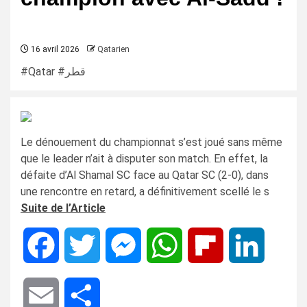
16 avril 2026
Qatarien
#Qatar #قطر
Le dénouement du championnat s’est joué sans même
que le leader n’ait à disputer son match. En effet, la
défaite d’Al Shamal SC face au Qatar SC (2-0), dans
une rencontre en retard, a définitivement scellé le s
Suite de l’Article
Facebook
Twitter
Messenger
WhatsApp
Flipboard
LinkedIn
Email
Share