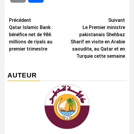
Navigation
Précédent
Suivant
Qatar Islamic Bank :
Le Premier ministre
d’article
bénéfice net de 986
pakistanais Shehbaz
millions de riyals au
Sharif en visite en Arabie
premier trimestre
saoudite, au Qatar et en
Turquie cette semaine
AUTEUR