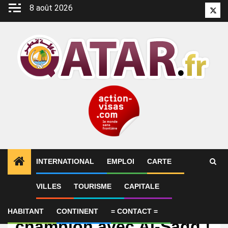
Aller
8 août 2026
Twitt
au
contenu
INTERNATIONAL
EMPLOI
CARTE
VILLES
TOURISME
CAPITALE
International
Qatar : Atal absent mais
HABITANT
CONTINENT
= CONTACT =
champion avec Al-Sadd !