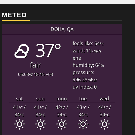
METEO
DOHA, QA
37°
feels like: 54
°c
wind: 11
km/h
ene
fair
humidity: 64
%
pressure:
05:03
18:15 +03
996.28
mbar
uv index: 0
sat
sun
mon
tue
wed
41
/
41
/
42
/
43
/
44
/
°C
°C
°C
°C
°C
34
34
34
34
34
°C
°C
°C
°C
°C