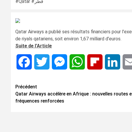
#Qatar #قطر
Qatar Airways a publié ses résultats financiers pour l’ex
de riyals qatariens, soit environ 1,67 milliard d’euros.
Suite de l’Article
Facebook
Twitter
Messenger
WhatsApp
Flipboard
Linke
Navigation
Précédent
Qatar Airways accélère en Afrique : nouvelles routes e
d’article
fréquences renforcées