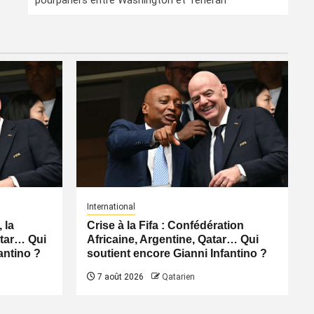
pourparlers entre Washington et Téhéran
International
 la
Crise à la Fifa : Confédération
atar… Qui
Africaine, Argentine, Qatar… Qui
antino ?
soutient encore Gianni Infantino ?
7 août 2026
Qatarien