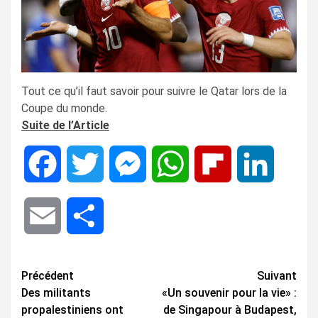
Tout ce qu’il faut savoir pour suivre le Qatar lors de la
Coupe du monde.
Suite de l’Article
Facebook
Twitter
Messenger
WhatsApp
Flipboard
LinkedIn
Email
Share
Navigation
Précédent
Suivant
Des militants
«Un souvenir pour la vie» :
d’article
propalestiniens ont
de Singapour à Budapest,