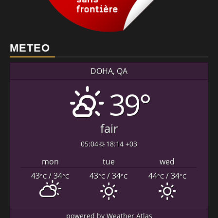
METEO
DOHA, QA
39°
fair
05:04
18:14 +03
mon
tue
wed
43
/ 34
43
/ 34
44
/ 34
°C
°C
°C
°C
°C
°C
powered by
Weather Atlas