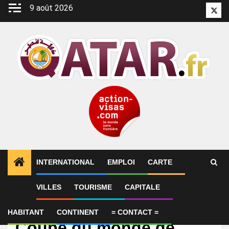
Aller
9 août 2026
Twitt
au
contenu
INTERNATIONAL
EMPLOI
CARTE
VILLES
TOURISME
CAPITALE
International
Programme TV de la
HABITANT
CONTINENT
= CONTACT =
Coupe du monde de